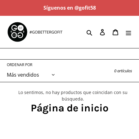
Ir
Síguenos en @gofit58
directamente
al
contenido
Buscar
Ingresar
Carrito
ORDENAR POR
0 artículos
Lo sentimos, no hay productos que coincidan con su
búsqueda.
C
Página de inicio
o
l