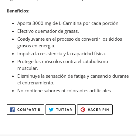
Beneficios:
Aporta 3000 mg de L-Carnitina por cada porción.
Efectivo quemador de grasas.
Coadyuvante en el proceso de convertir los ácidos
grasos en energía.
Impulsa la resistencia y la capacidad física.
Protege los músculos contra el catabolismo
muscular.
Disminuye la sensación de fatiga y cansancio durante
el entrenamiento.
No contiene sabores ni colorantes artificiales.
COMPARTIR
TUITEAR
PINEAR
COMPARTIR
TUITEAR
HACER PIN
EN
EN
EN
FACEBOOK
TWITTER
PINTEREST