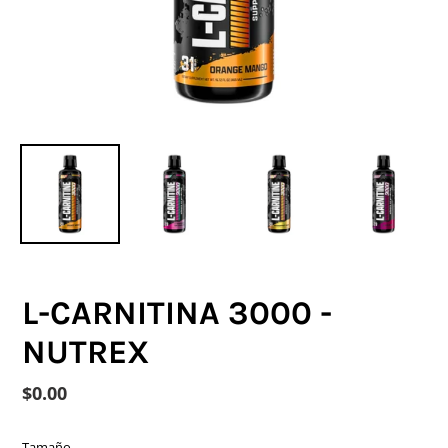
L-CARNITINA 3000 -
NUTREX
Precio
$0.00
habitual
Tamaño